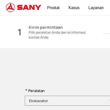
Produk
Kasus
Layanan
Mesin Konstruksi | Peralatan Beton | Derek K
Kirim permintaan
1
Pilih peralatan Anda dan isi informasi
kontak Anda
*
Peralatan
Pilih kategori produk