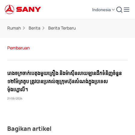
Indonesia
Rumah
Berita
Berita Terbaru
Pembaruan
រោងចក្រ​ចាក់​បេតុង​មួយ​គ្រឿង និង​ម៉ាស៊ីន​លាយ​ឡាន​ដឹក​ទំនិញ​ចំនួន
១២​ម៉ែត្រគូប ត្រូវ​បាន​ប្រគល់​ឲ្យ​ក្រុមហ៊ុន​សំណង់​ក្នុង​ប្រទេស​
ម៉ុងហ្គោលី។
21/06/2024
Bagikan artikel