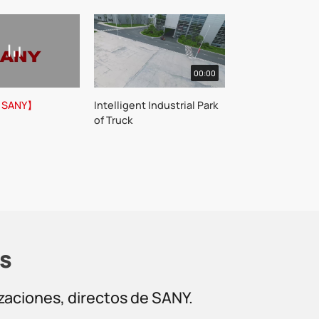
00:00
y SANY】
Intelligent Industrial Park
of Truck
s
izaciones, directos de SANY.