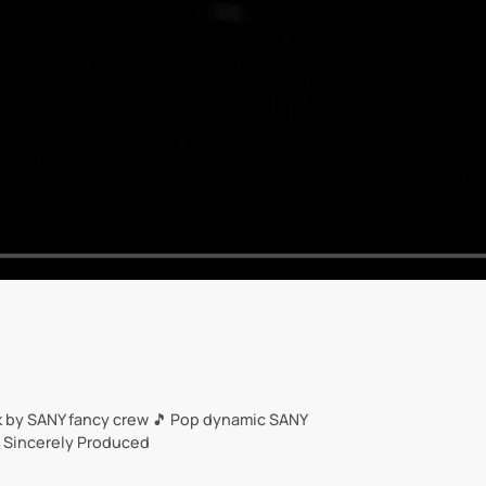
k by SANY fancy crew 🎵 Pop dynamic SANY
 Sincerely Produced