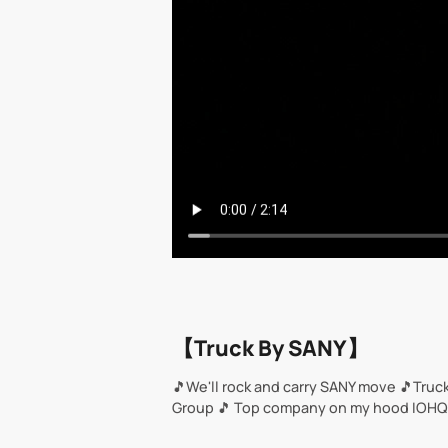
【Truck By SANY】
🎵We'll rock and carry SANY move 🎵Truc
Group 🎵 Top company on my hood IOHQ