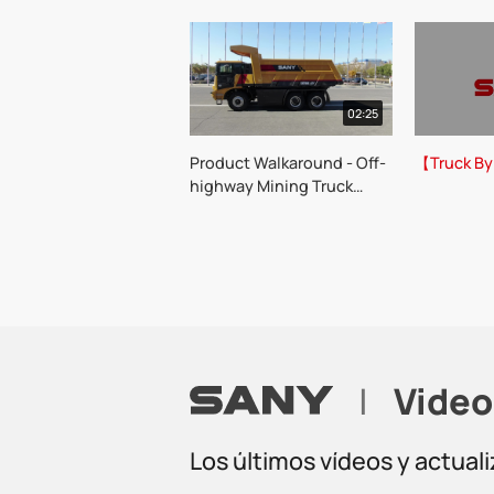
02:25
Product Walkaround - Off-
【Truck B
highway Mining Truck
SKT90E
|
Video
Los últimos vídeos y actual