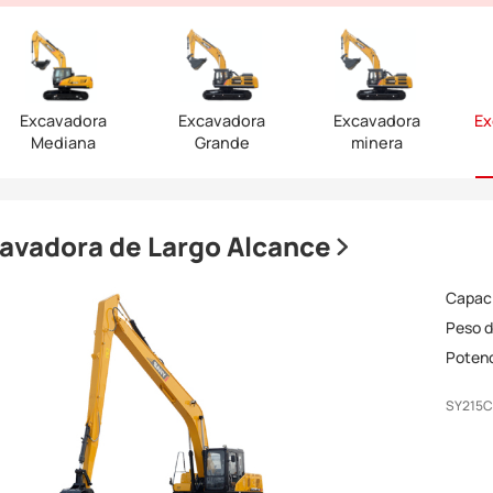
Excavadora
Excavadora
Excavadora
Ex
Mediana
Grande
minera
avadora de Largo Alcance
Capaci
Peso d
Potenc
SY215C