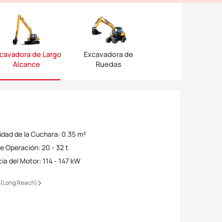
cavadora de Largo
Excavadora de
Alcance
Ruedas
dad de la Cuchara
:
0.35 m³
e Operación
:
20 - 32 t
ia del Motor
:
114 - 147 kW
(Long Reach)