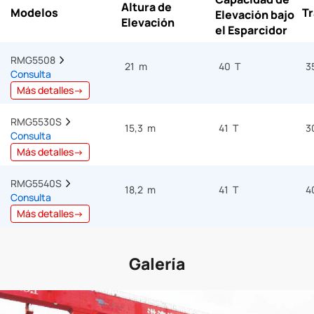
Altura de
Modelos
Tr
Elevación bajo
Elevación
el Esparcidor
RMG5508  
21 m
40 T
3
Consulta
Más detalles→
RMG5530S  
15,3 m
41 T
3
Consulta
Más detalles→
RMG5540S  
18,2 m
41 T
4
Consulta
Más detalles→
Galería