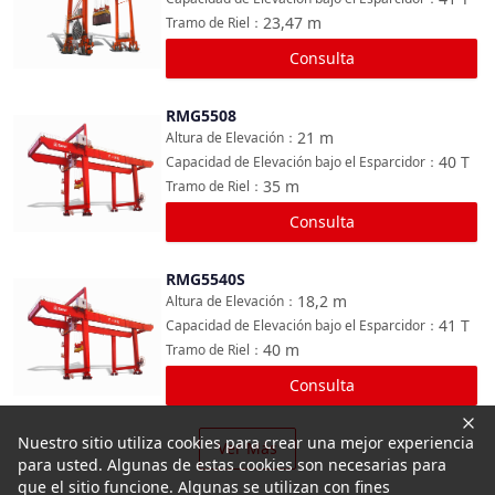
23,47
m
Tramo de Riel
：
Consulta
RMG5508
Comparar
21
m
Altura de Elevación
：
40
T
Capacidad de Elevación bajo el Esparcidor
：
35
m
Tramo de Riel
：
Consulta
RMG5540S
Comparar
18,2
m
Altura de Elevación
：
41
T
Capacidad de Elevación bajo el Esparcidor
：
40
m
Tramo de Riel
：
Consulta
Nuestro sitio utiliza cookies para crear una mejor experiencia
Ver Más
para usted. Algunas de estas cookies son necesarias para
que el sitio funcione. Algunas se utilizan con fines