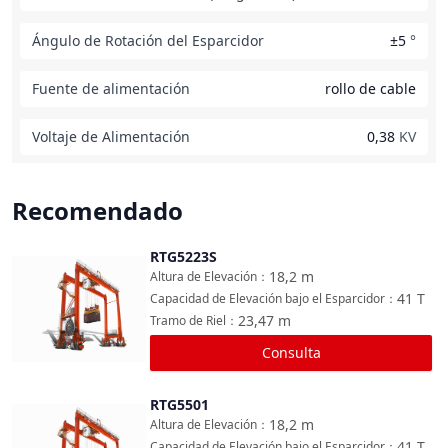
Ángulo de Rotación del Esparcidor
±5
°
Fuente de alimentación
rollo de cable
Voltaje de Alimentación
0,38
KV
Recomendado
RTG5223S
Comparar
18,2
m
Altura de Elevación
：
41
T
Capacidad de Elevación bajo el Esparcidor
：
23,47
m
Tramo de Riel
：
Consulta
RTG5501
Comparar
18,2
m
Altura de Elevación
：
41
T
Capacidad de Elevación bajo el Esparcidor
：