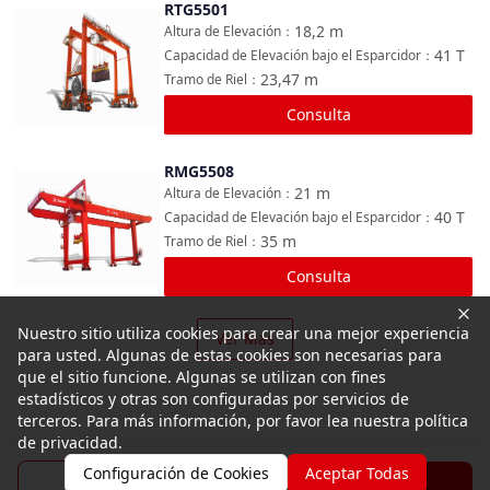
RTG5501
Comparar
18,2
m
Altura de Elevación
：
41
T
Capacidad de Elevación bajo el Esparcidor
：
23,47
m
Tramo de Riel
：
Consulta
RMG5508
Comparar
21
m
Altura de Elevación
：
40
T
Capacidad de Elevación bajo el Esparcidor
：
35
m
Tramo de Riel
：
Consulta
Nuestro sitio utiliza cookies para crear una mejor experiencia
Ver Más
para usted. Algunas de estas cookies son necesarias para
que el sitio funcione. Algunas se utilizan con fines
estadísticos y otras son configuradas por servicios de
terceros. Para más información, por favor lea nuestra política
de privacidad.
Configuración de Cookies
Aceptar Todas
Folleto
Consulta