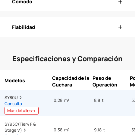
Cómodo
Fiabilidad
Especificaciones y Comparación
Capacidad de la
Peso de
Po
Modelos
Cuchara
Operación
M
SY80U  
0,28 m³
8,8 t
5
Consulta
Más detalles→
SY95C(Tier4 F & 
0.38 m³
9.18 t
5
Stage Ⅴ)  