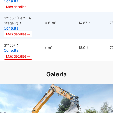
Consulta
Más detalles→
SY135C(Tier4 F & 
0.6 m³
14.87 t
7
Stage Ⅴ)  
Consulta
Más detalles→
SY135F  
/ m³
18.0 t
7
Consulta
Más detalles→
Galería