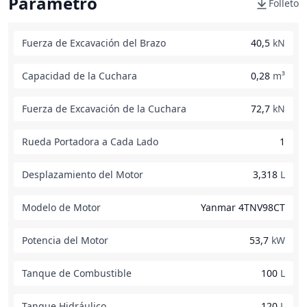
Parámetro
Folleto
Fuerza de Excavación del Brazo
40,5
kN
Capacidad de la Cuchara
0,28
m³
Fuerza de Excavación de la Cuchara
72,7
kN
Rueda Portadora a Cada Lado
1
Desplazamiento del Motor
3,318
L
Modelo de Motor
Yanmar 4TNV98CT
Potencia del Motor
53,7
kW
Tanque de Combustible
100
L
Tanque Hidráulico
120
L