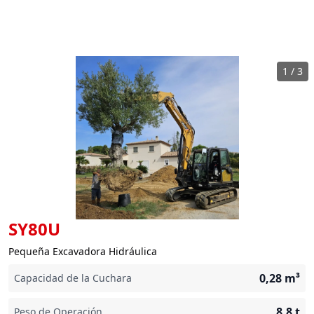
1
/
3
SY80U
Pequeña Excavadora Hidráulica
0,28
m³
Capacidad de la Cuchara
8,8
t
Peso de Operación