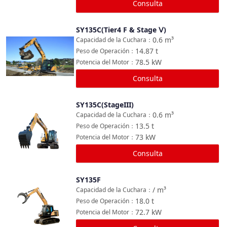
Consulta
SY135C(Tier4 F & Stage Ⅴ)
Comparar
0.6
m³
Capacidad de la Cuchara
：
14.87
t
Peso de Operación
：
78.5
kW
Potencia del Motor
：
Consulta
SY135C(StageIII)
Comparar
0.6
m³
Capacidad de la Cuchara
：
13.5
t
Peso de Operación
：
73
kW
Potencia del Motor
：
Consulta
SY135F
Comparar
/
m³
Capacidad de la Cuchara
：
18.0
t
Peso de Operación
：
72.7
kW
Potencia del Motor
：