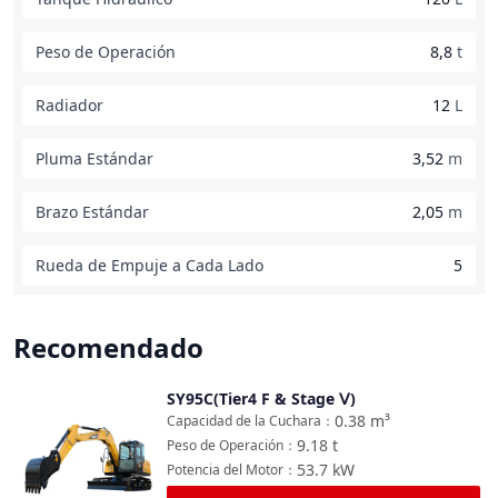
Peso de Operación
8,8
t
Radiador
12
L
Pluma Estándar
3,52
m
Brazo Estándar
2,05
m
Rueda de Empuje a Cada Lado
5
Recomendado
SY95C(Tier4 F & Stage Ⅴ)
Comparar
0.38
m³
Capacidad de la Cuchara
：
9.18
t
Peso de Operación
：
53.7
kW
Potencia del Motor
：