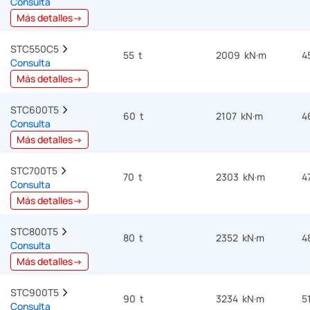
Consulta
Más detalles→
STC550C5  
55 t
2009 kN·m
4
Consulta
Más detalles→
STC600T5  
60 t
2107 kN·m
4
Consulta
Más detalles→
STC700T5  
70 t
2303 kN·m
4
Consulta
Más detalles→
STC800T5  
80 t
2352 kN·m
4
Consulta
Más detalles→
STC900T5  
90 t
3234 kN·m
5
Consulta