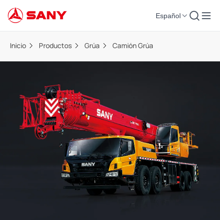
Español
Inicio
Productos
Grúa
Camión Grúa