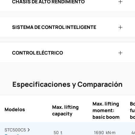
CHASIS DE ALTO RENDIMIENTO
SISTEMA DE CONTROL INTELIGENTE
CONTROL ELÉCTRICO
Especificaciones y Comparación
Max. lifting
B
Max. lifting
Modelos
moment:
fu
capacity
basic boom
b
STC500C5  
50 t
1690 kN·m
4