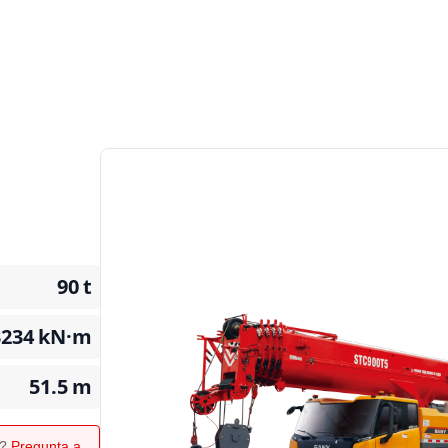
90
t
3234
kN·m
51.5
m
o?
Pregunta a