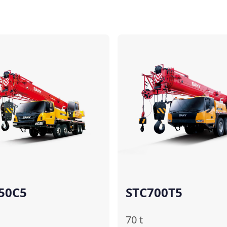
Comparar
50C5
STC700T5
70
t