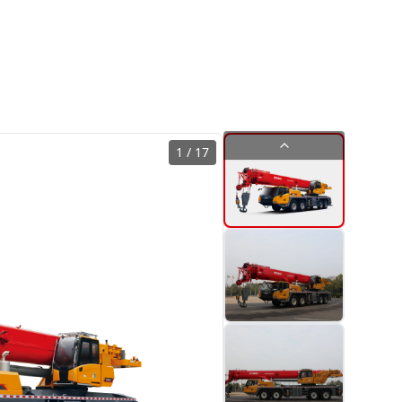
1
/
17