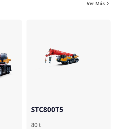
Ver Más
Comparar
Comparar
STC800T5
80
t