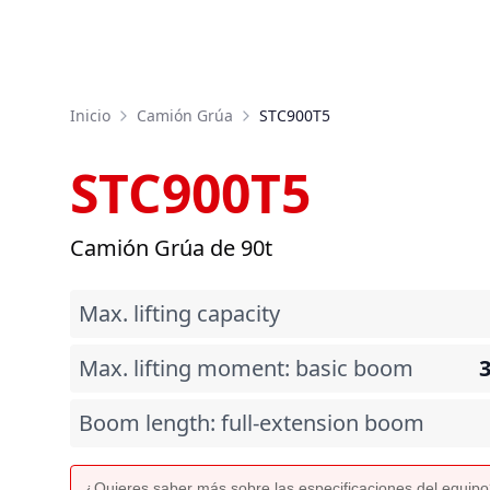
Inicio
Camión Grúa
STC900T5
STC900T5
Camión Grúa de 90t
Max. lifting capacity
Max. lifting moment: basic boom
Boom length: full-extension boom
¿Quieres saber más sobre las especificaciones del equip