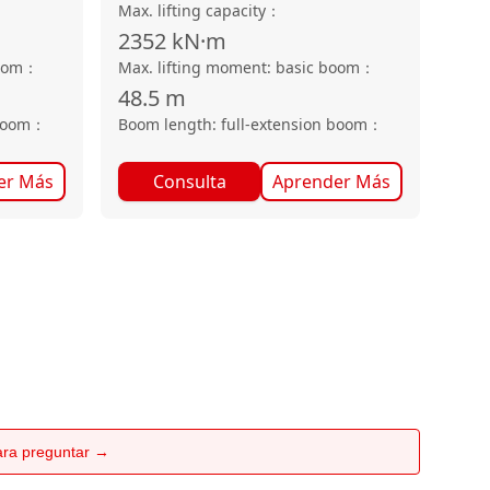
Max. lifting capacity
：
2352
kN·m
oom
：
Max. lifting moment: basic boom
：
48.5
m
boom
：
Boom length: full-extension boom
：
er Más
Consulta
Aprender Más
para preguntar →