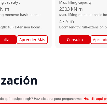
ing capacity
：
Max. lifting capacity
：
kN·m
2303
kN·m
ting moment: basic boom
：
Max. lifting moment: basic b
47.5
m
gth: full-extension boom
：
Boom length: full-extension 
sulta
Aprender Más
Consulta
Aprend
ización
de qué equipo elegir? Haz clic aquí para preguntarme.
Haz clic aquí 