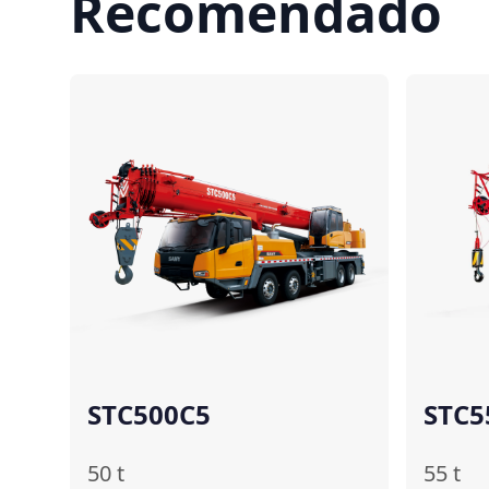
Recomendado
Comparar
STC500C5
STC5
50
t
55
t