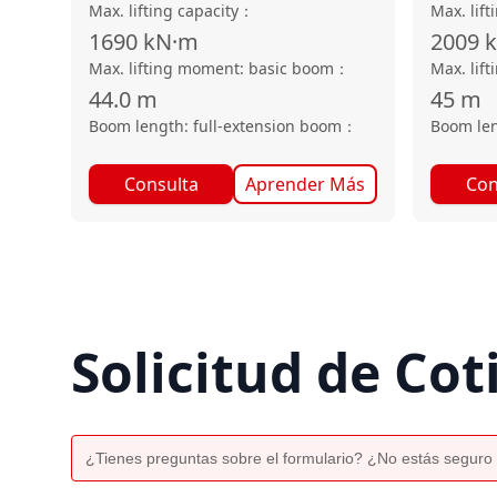
Max. lifting capacity
：
Max. lift
1690
kN·m
2009
Max. lifting moment: basic boom
：
Max. lif
44.0
m
45
m
Boom length: full-extension boom
：
Boom len
Consulta
Aprender Más
Con
Solicitud de Cot
¿Tienes preguntas sobre el formulario? ¿No estás seguro 