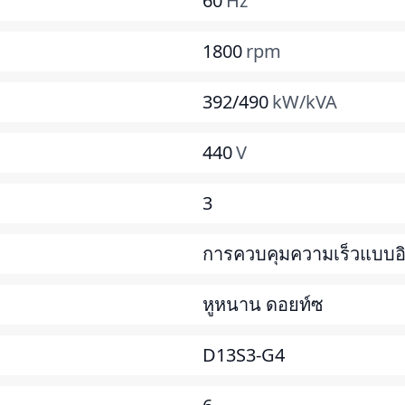
60
Hz
1800
rpm
392/490
kW/kVA
440
V
3
การควบคุมความเร็วแบบอิเ
หูหนาน ดอยท์ซ
D13S3-G4