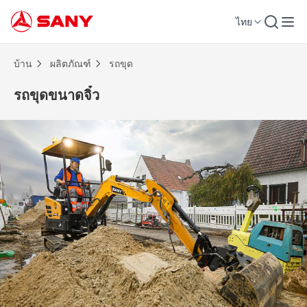
ไทย
รถขุดขนาดจิ๋ว | รถขุด
บ้าน
ผลิตภัณฑ์
รถขุด
รถขุดขนาดจิ๋ว