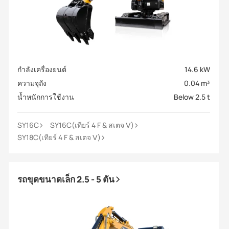
กำลังเครื่องยนต์
14.6 kW
ความจุถัง
0.04 m³
น้ำหนักการใช้งาน
Below 2.5 t
SY16C
SY16C(เทียร์ 4 F & สเตจ Ⅴ)
SY18C(เทียร์ 4 F & สเตจ Ⅴ)
รถขุดขนาดเล็ก 2.5 - 5 ตัน