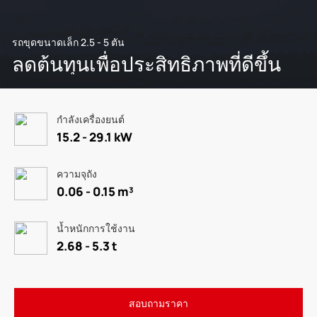
รถขุดขนาดเล็ก 2.5 - 5 ตัน
ลดต้นทุนเพื่อประสิทธิภาพที่ดีขึ้น
กำลังเครื่องยนต์
15.2 - 29.1 kW
ความจุถัง
0.06 - 0.15 m³
น้ำหนักการใช้งาน
2.68 - 5.3 t
สอบถามราคา