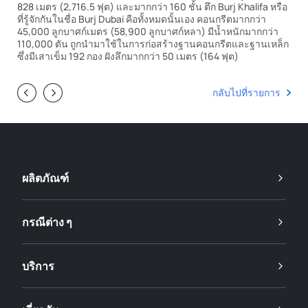
828 เมตร (2,716.5 ฟุต) และมากกว่า 160 ชั้น ตึก Burj Khalifa หรือ
ที่รู้จักกันในชื่อ Burj Dubai คือทั้งหมดนั้นเอง คอนกรีตมากกว่า
45,000 ลูกบาศก์เมตร (58,900 ลูกบาศก์หลา) มีน้ำหนักมากกว่า
110,000 ตัน ถูกนำมาใช้ในการก่อสร้างฐานคอนกรีตและฐานเหล็ก
ซึ่งมีเสาเข็ม 192 กอง ฝังลึกมากกว่า 50 เมตร (164 ฟุต)
กลับไปที่รายการ
ผลิตภัณฑ์
กรณีต่าง ๆ
บริการ