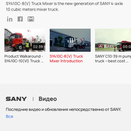
SY410C-8(V) Truck Mixer is the new generation of SANY 4-axle
10 cubic meters mixer truck.
02:39
00:
Product Walkaround - 
SY410C-8(V) Truck 
SANY C10-39 m pump
SY410C-10(VI) Truck 
Mixer Introduction
truck —best cost 
Mixer
performance of the 
m-trucks 
Видео
|
Последние видео и обновления непосредственно от SANY.
Все