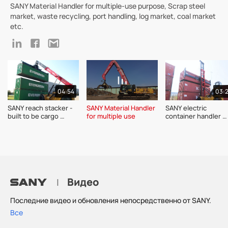
SANY Material Handler for multiple-use purpose, Scrap steel
market, waste recycling, port handling, log market, coal market
etc.
04:54
03:
SANY reach stacker - 
SANY Material Handler 
SANY electric 
built to be cargo 
for multiple use 
container handler 
champion 
SDCE90K7 series 
product introductio
Видео
|
Последние видео и обновления непосредственно от SANY.
Все