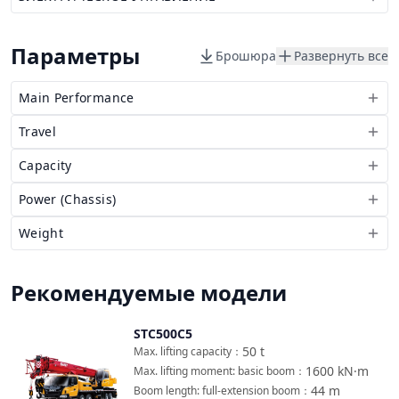
Параметры
Брошюра
Развернуть все
Main Performance
Travel
Capacity
Power (Chassis)
Weight
Рекомендуемые модели
STC500C5
Сравнить
50
t
Max. lifting capacity
：
1600
kN·m
Max. lifting moment: basic boom
：
44
m
Boom length: full-extension boom
：