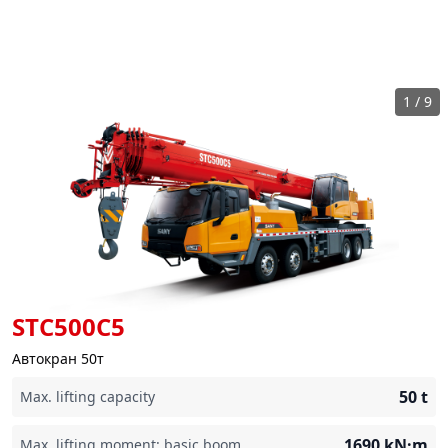
1
/
9
STC500C5
Автокран 50т
50
t
Max. lifting capacity
1690
kN·m
Max. lifting moment: basic boom