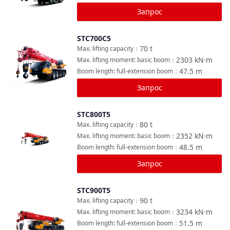
Запрос
STC700C5
Сравнить
70
t
Max. lifting capacity
：
2303
kN·m
Max. lifting moment: basic boom
：
47.5
m
Boom length: full-extension boom
：
Запрос
STC800T5
Сравнить
80
t
Max. lifting capacity
：
2352
kN·m
Max. lifting moment: basic boom
：
48.5
m
Boom length: full-extension boom
：
Запрос
STC900T5
Сравнить
90
t
Max. lifting capacity
：
3234
kN·m
Max. lifting moment: basic boom
：
51.5
m
Boom length: full-extension boom
：