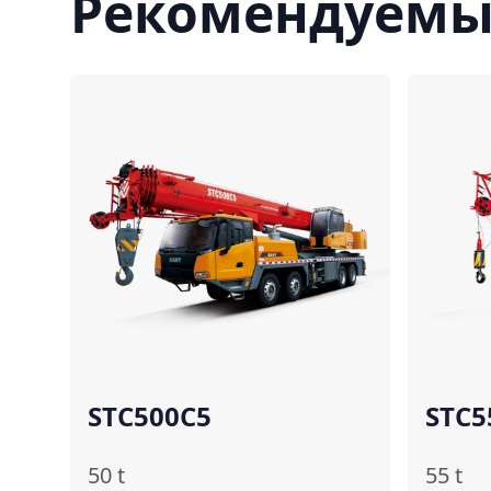
Рекомендуемы
Сравнить
STC500C5
STC5
50
t
55
t