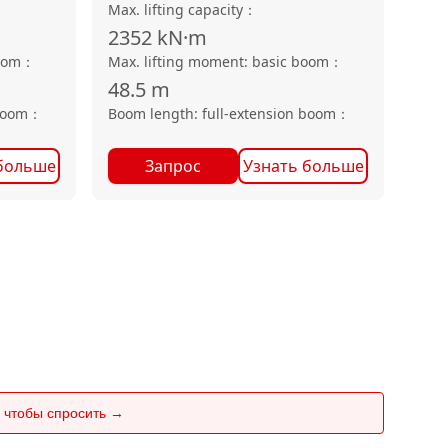
Max. lifting capacity
：
2352
kN·m
oom
：
Max. lifting moment: basic boom
：
48.5
m
boom
：
Boom length: full-extension boom
：
больше
Запрос
Узнать больше
 чтобы спросить →