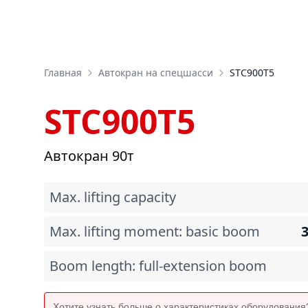
Главная
Автокран на спецшасси
STC900T5
STC900T5
Автокран 90т
Max. lifting capacity
Max. lifting moment: basic boom
Boom length: full-extension boom
Хотите узнать больше о характеристиках оборудовани