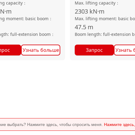
ing capacity
：
Max. lifting capacity
：
kN·m
2303
kN·m
ting moment: basic boom
：
Max. lifting moment: basic b
47.5
m
gth: full-extension boom
：
Boom length: full-extension 
прос
Узнать больше
Запрос
Узнать 
ние выбрать? Нажмите здесь, чтобы спросить меня.
Нажмите здесь,