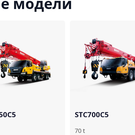
е модели
Сравнить
50C5
STC700C5
70
t