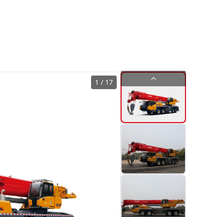
1
/
17