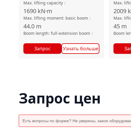
Max. lifting capacity
：
Max. lift
1690
kN·m
2009
Max. lifting moment: basic boom
：
Max. lif
44.0
m
45
m
Boom length: full-extension boom
：
Boom len
Запрос
Узнать больше
За
Запрос цен
Есть вопросы по форме? Не уверены, какое оборудова