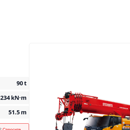
90
t
3234
kN·m
51.5
m
я?
Спросите