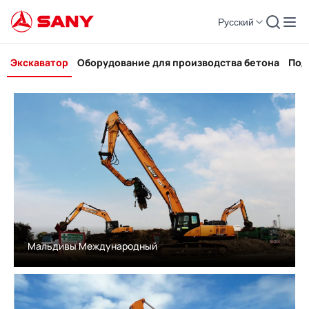
Русский
Экскаватор Список строительных дел
Экскаватор
Оборудование для производства бетона
Под
Мальдивы Международный