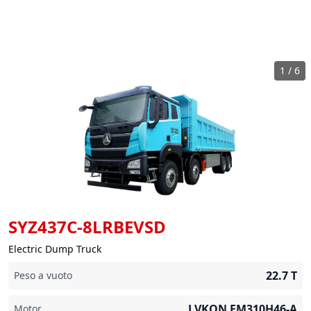
1
/
6
SYZ437C-8LRBEVSD
Electric Dump Truck
22.7
T
Peso a vuoto
LVKON EM310H46-A
Motor