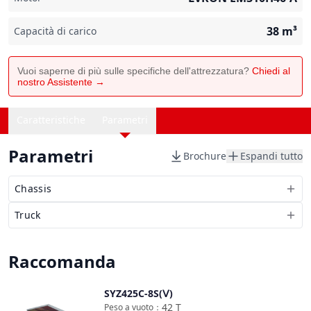
38
m³
Capacità di carico
Vuoi saperne di più sulle specifiche dell'attrezzatura?
Chiedi al
nostro Assistente →
Caratteristiche
Parametri
Parametri
Brochure
Espandi tutto
Chassis
Truck
Raccomanda
SYZ425C-8S(Ⅴ)
Confronta
42
T
Peso a vuoto
：