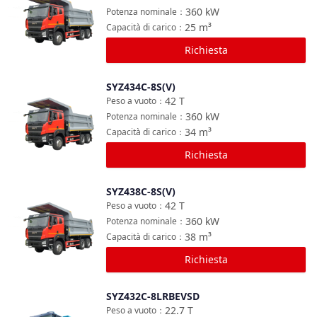
360
kW
Potenza nominale
：
25
m³
Capacità di carico
：
Richiesta
SYZ434C-8S(V)
Confronta
42
T
Peso a vuoto
：
360
kW
Potenza nominale
：
34
m³
Capacità di carico
：
Richiesta
SYZ438C-8S(V)
Confronta
42
T
Peso a vuoto
：
360
kW
Potenza nominale
：
38
m³
Capacità di carico
：
Richiesta
SYZ432C-8LRBEVSD
Confronta
22.7
T
Peso a vuoto
：