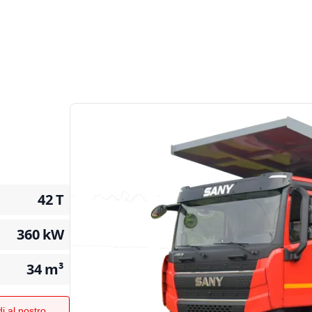
42
T
360
kW
34
m³
i al nostro