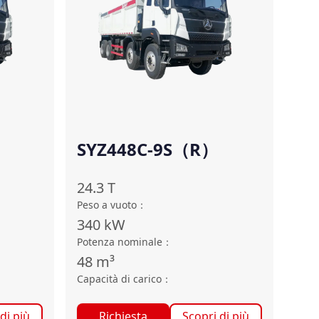
SYZ448C-9S（R）
24.3
T
Peso a vuoto
：
340
kW
Potenza nominale
：
48
m³
Capacità di carico
：
di più
Richiesta
Scopri di più