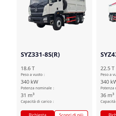
SYZ331-8S(R)
SYZ4
18.6
T
22.5
T
Peso a vuoto
：
Peso a v
340
kW
340
k
Potenza nominale
：
Potenza 
31
m³
36
m³
Capacità di carico
：
Capacità 
Richiesta
Scopri di più
Ric