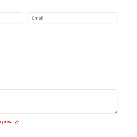
a privacy
》