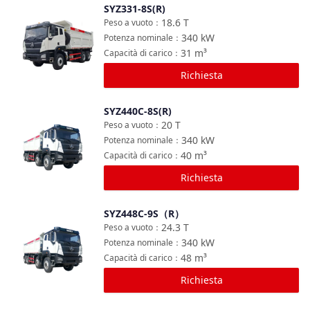
SYZ331-8S(R)
Confronta
18.6
T
Peso a vuoto
：
340
kW
Potenza nominale
：
31
m³
Capacità di carico
：
Richiesta
SYZ440C-8S(R)
Confronta
20
T
Peso a vuoto
：
340
kW
Potenza nominale
：
40
m³
Capacità di carico
：
Richiesta
SYZ448C-9S（R）
Confronta
24.3
T
Peso a vuoto
：
340
kW
Potenza nominale
：
48
m³
Capacità di carico
：
Richiesta