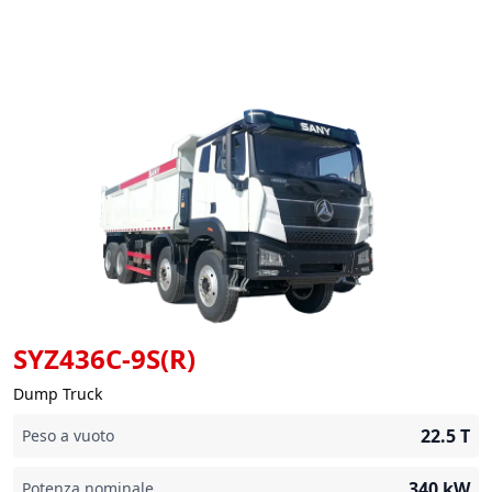
SYZ436C-9S(R)
Dump Truck
22.5
T
Peso a vuoto
340
kW
Potenza nominale