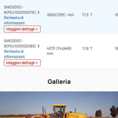
SMG200C-
8(PDJ100000076)  
3660(12ft) mm
17,3 T
1
Richiesta di
informazioni
Maggiori dettagli→
SMG200C-
8(PDJ100000083)  
4270 (14 piedi)
17,8 T
1
Richiesta di
mm
informazioni
Maggiori dettagli→
Galleria