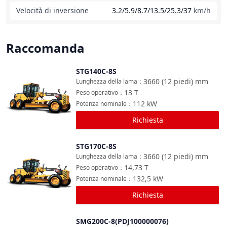
Velocità di inversione
3.2/5.9/8.7/13.5/25.3/37
km/h
Raccomanda
STG140C-8S
Confronta
3660 (12 piedi)
mm
Lunghezza della lama
：
13
T
Peso operativo
：
112
kW
Potenza nominale
：
Richiesta
STG170C-8S
Confronta
3660 (12 piedi)
mm
Lunghezza della lama
：
14,73
T
Peso operativo
：
132,5
kW
Potenza nominale
：
Richiesta
SMG200C-8(PDJ100000076)
Confronta