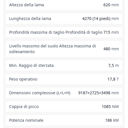
Altezza della lama
620
mm
Lunghezza della lama
4270 (14 piedi)
mm
Profondità massima di taglio Profondità di taglio
715
mm
Livello massimo del suolo Altezza massima di
480
mm
sollevamento
Min. Raggio di sterzata
7,5
m
Peso operativo
17,8
T
Dimensioni complessive (L×L×H)
9187×2725×3498
mm
Coppia di picco
1085
NM
Potenza nominale
186
kW