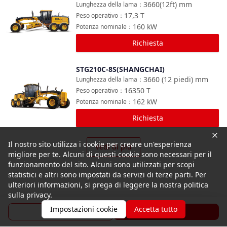
3660(12ft)
mm
Lunghezza della lama
：
17,3
T
Peso operativo
：
160
kW
Potenza nominale
：
Richiesta
STG210C-8S(SHANGCHAI)
Confronta
3660 (12 piedi)
mm
Lunghezza della lama
：
16350
T
Peso operativo
：
162
kW
Potenza nominale
：
Richiesta
Il nostro sito utilizza i cookie per creare un'esperienza
Vedi di più
migliore per te. Alcuni di questi cookie sono necessari per il
funzionamento del sito. Alcuni sono utilizzati per scopi
statistici e altri sono impostati da servizi di terze parti. Per
ulteriori informazioni, si prega di leggere la nostra politica
sulla privacy.
Impostazioni cookie
Accetta tutto
Brochure
Richiesta