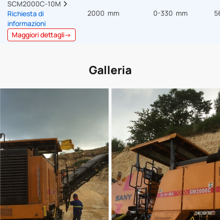
SCM2000C-10M  
2000 mm
0-330 mm
5
Richiesta di
informazioni
Maggiori dettagli→
Galleria