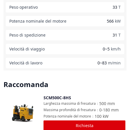
Peso operativo
33
T
Potenza nominale del motore
566
kW
Peso di spedizione
31
T
Velocità di viaggio
0~5
km/h
Velocità di lavoro
0~83
m/min
Raccomanda
SCM500C-8HS
Confronta
500
mm
Larghezza massima di fresatura
：
0-180
mm
Massima profondità di fresatura
：
100
kW
Potenza nominale del motore
：
Richiesta