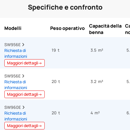
Specifiche e confronto
Capacità della
Ca
Modelli
Peso operativo
benna
n
SW956E  
19 t
3.5 m³
5
Richiesta di
informazioni
Maggiori dettagli→
SW956E  
20 t
3.2 m³
5
Richiesta di
informazioni
Maggiori dettagli→
SW960E  
20 t
4 m³
6
Richiesta di
informazioni
Maggiori dettagli→