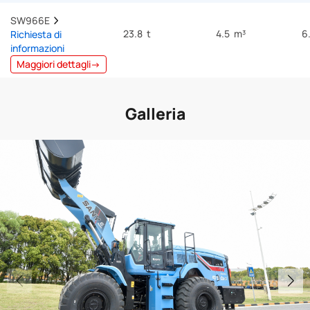
SW966E  
23.8 t
4.5 m³
6
Richiesta di
informazioni
Maggiori dettagli→
Galleria