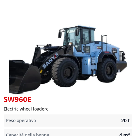
SW960E
Electric wheel loaderc
20
t
Peso operativo
4
m³
Capacità della benna