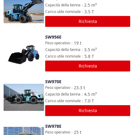
2.5
m³
Capacità della benna
：
3.5
T
Carico utile nominale
：
Richiesta
SW956E
Confronta
19
t
Peso operativo
：
3.5
m³
Capacità della benna
：
5.8
T
Carico utile nominale
：
Richiesta
SW970E
Confronta
23.3
t
Peso operativo
：
4.5
m³
Capacità della benna
：
7.0
T
Carico utile nominale
：
Richiesta
SW978E
Confronta
25
t
Peso operativo
：