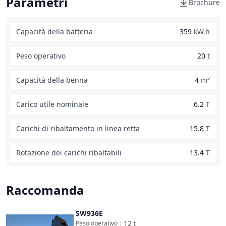
Parametri
Brochure
Capacità della batteria
359
kW.h
Peso operativo
20
t
Capacità della benna
4
m³
Carico utile nominale
6.2
T
Carichi di ribaltamento in linea retta
15.8
T
Rotazione dei carichi ribaltabili
13.4
T
Raccomanda
SW936E
Confronta
12
t
Peso operativo
：