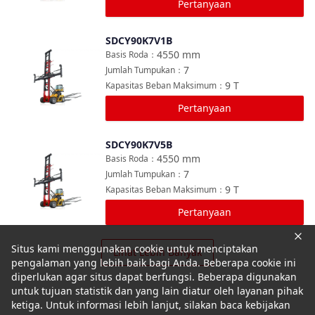
Pertanyaan
SDCY90K7V1B
Bandingkan
4550
mm
Basis Roda
：
7
Jumlah Tumpukan
：
9
T
Kapasitas Beban Maksimum
：
Pertanyaan
SDCY90K7V5B
Bandingkan
4550
mm
Basis Roda
：
7
Jumlah Tumpukan
：
9
T
Kapasitas Beban Maksimum
：
Pertanyaan
Situs kami menggunakan cookie untuk menciptakan
Lihat Lebih Banyak
pengalaman yang lebih baik bagi Anda. Beberapa cookie ini
diperlukan agar situs dapat berfungsi. Beberapa digunakan
untuk tujuan statistik dan yang lain diatur oleh layanan pihak
ketiga. Untuk informasi lebih lanjut, silakan baca kebijakan