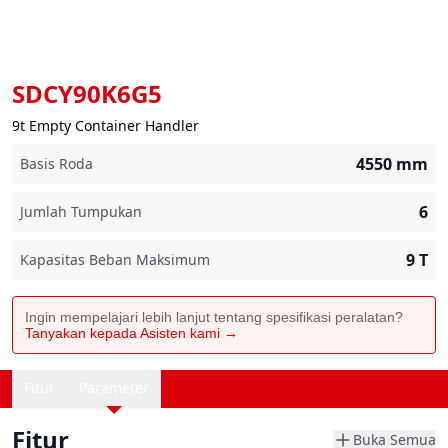
SDCY90K6G5
9t Empty Container Handler
4550
mm
Basis Roda
6
Jumlah Tumpukan
9
T
Kapasitas Beban Maksimum
Ingin mempelajari lebih lanjut tentang spesifikasi peralatan?
Tanyakan kepada Asisten kami →
Fitur
Parameter
Fitur
Buka Semua