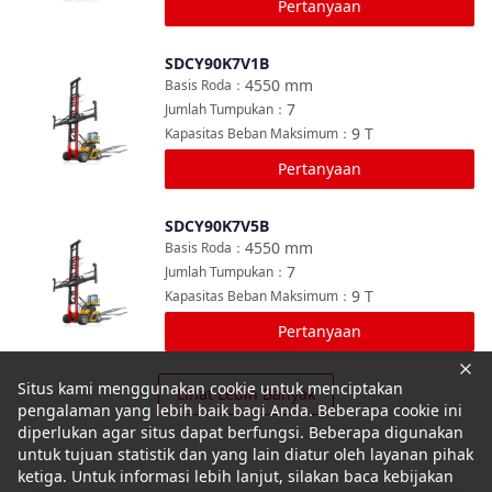
Pertanyaan
SDCY90K7V1B
Bandingkan
4550
mm
Basis Roda
：
7
Jumlah Tumpukan
：
9
T
Kapasitas Beban Maksimum
：
Pertanyaan
SDCY90K7V5B
Bandingkan
4550
mm
Basis Roda
：
7
Jumlah Tumpukan
：
9
T
Kapasitas Beban Maksimum
：
Pertanyaan
Situs kami menggunakan cookie untuk menciptakan
Lihat Lebih Banyak
pengalaman yang lebih baik bagi Anda. Beberapa cookie ini
diperlukan agar situs dapat berfungsi. Beberapa digunakan
untuk tujuan statistik dan yang lain diatur oleh layanan pihak
ketiga. Untuk informasi lebih lanjut, silakan baca kebijakan