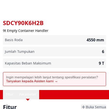
SDCY90K6H2B
9t Empty Container Handler
4550
mm
Basis Roda
6
Jumlah Tumpukan
9
T
Kapasitas Beban Maksimum
Ingin mempelajari lebih lanjut tentang spesifikasi peralatan?
Tanyakan kepada Asisten kami →
Fitur
Parameter
Fitur
Buka Semua