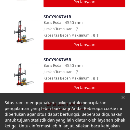
Pertanyaan
SDCY90K7V1B
Bandingkan
4550
mm
Basis Roda
：
7
Jumlah Tumpukan
：
9
T
Kapasitas Beban Maksimum
：
Pertanyaan
SDCY90K7V5B
Bandingkan
4550
mm
Basis Roda
：
7
Jumlah Tumpukan
：
9
T
Kapasitas Beban Maksimum
：
Pertanyaan
Situs kami menggunakan cookie untuk menciptakan
Lihat Lebih Banyak
pengalaman yang lebih baik bagi Anda. Beberapa cookie ini
diperlukan agar situs dapat berfungsi. Beberapa digunakan
untuk tujuan statistik dan yang lain diatur oleh layanan pihak
ketiga. Untuk informasi lebih lanjut, silakan baca kebijakan