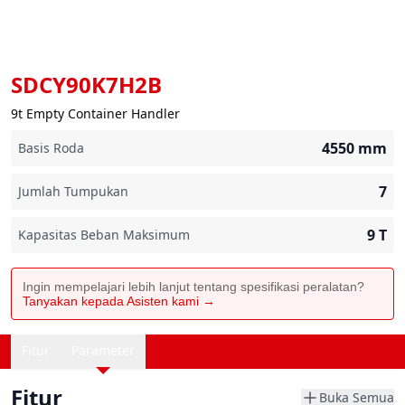
SDCY90K7H2B
9t Empty Container Handler
4550
mm
Basis Roda
7
Jumlah Tumpukan
9
T
Kapasitas Beban Maksimum
Ingin mempelajari lebih lanjut tentang spesifikasi peralatan?
Tanyakan kepada Asisten kami →
Fitur
Parameter
Fitur
Buka Semua