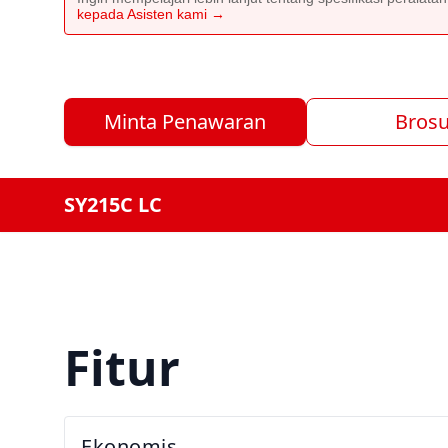
kepada Asisten kami →
Minta Penawaran
Brosu
SY215C LC
Fitur
Ekonomis