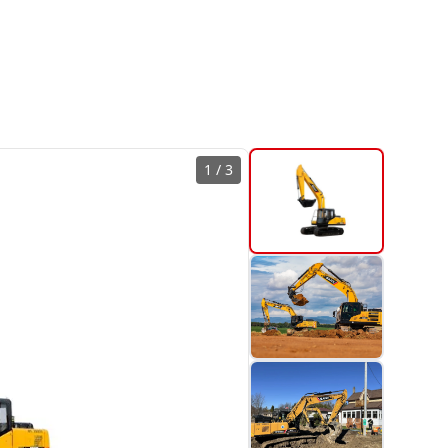
1
/
3