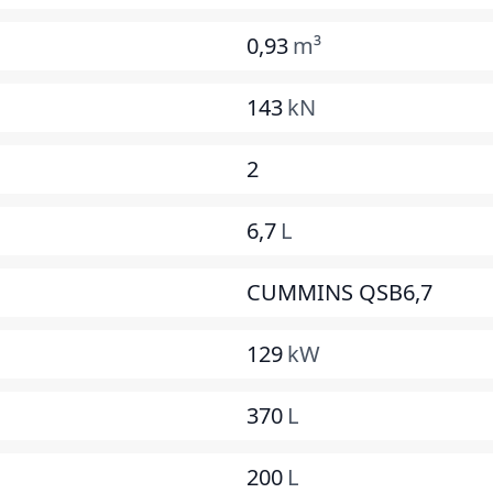
0,93
m³
143
kN
2
6,7
L
CUMMINS QSB6,7
129
kW
370
L
200
L