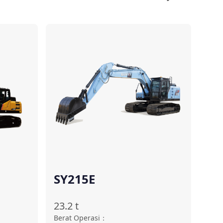
ndingkan
Bandingkan
SY215E
23.2
t
Berat Operasi
：