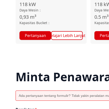
118
kW
118
k
Daya Mesin
：
Daya Me
0,93
m³
0.5
m³
Kapasitas Bucket
：
Kapasita
Pertanyaan
Pelajari Lebih Lanjut
Pert
Minta Penawar
Ada pertanyaan tentang formulir? Tidak yakin peralatan man