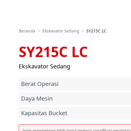
Beranda
Ekskavator Sedang
SY215C LC
SY215C LC
Ekskavator Sedang
Berat Operasi
Daya Mesin
Kapasitas Bucket
Ingin mempelajari lebih lanjut tentang spesifikasi peralata