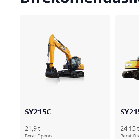
Bandingkan
SY215C
SY21
21,9
t
24.15
Berat Operasi
：
Berat Op