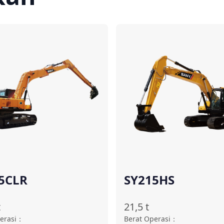
Bandingkan
Ba
5CLR
SY215HS
t
21,5
t
erasi
：
Berat Operasi
：