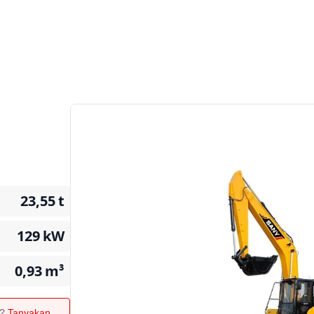
23,55
t
129
kW
0,93
m³
n?
Tanyakan