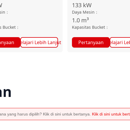
W
133
kW
sin
：
Daya Mesin
：
1.0
m³
s Bucket
：
Kapasitas Bucket
：
anyaan
Pelajari Lebih Lanjut
Pertanyaan
Pelajari Le
an
a yang harus dipilih? Klik di sini untuk bertanya.
Klik di sini untuk be