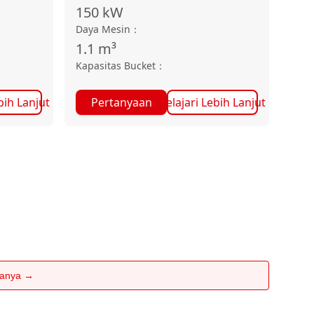
150
kW
Daya Mesin
：
1.1
m³
Kapasitas Bucket
：
bih Lanjut
Pertanyaan
Pelajari Lebih Lanjut
rtanya →