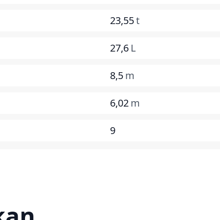
23,55
t
27,6
L
8,5
m
6,02
m
9
kan