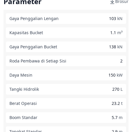
Parameter
Brosur
Gaya Penggalian Lengan
103
kN
Kapasitas Bucket
1.1
m³
Gaya Penggalian Bucket
138
kN
Roda Pembawa di Setiap Sisi
2
Daya Mesin
150
kW
Tangki Hidrolik
270
L
Berat Operasi
23.2
t
Boom Standar
5.7
m
Tongkat Standar
2.9
m