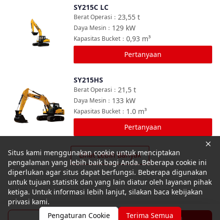
SY215C LC
Bandingkan
23,55
t
Berat Operasi
：
129
kW
Daya Mesin
：
0,93
m³
Kapasitas Bucket
：
Pertanyaan
SY215HS
Bandingkan
21,5
t
Berat Operasi
：
133
kW
Daya Mesin
：
1.0
m³
Kapasitas Bucket
：
Pertanyaan
Situs kami menggunakan cookie untuk menciptakan
Lihat Lebih Banyak
pengalaman yang lebih baik bagi Anda. Beberapa cookie ini
diperlukan agar situs dapat berfungsi. Beberapa digunakan
untuk tujuan statistik dan yang lain diatur oleh layanan pihak
ketiga. Untuk informasi lebih lanjut, silakan baca kebijakan
privasi kami.
Pengaturan Cookie
Terima Semua
Brosur
Pertanyaan