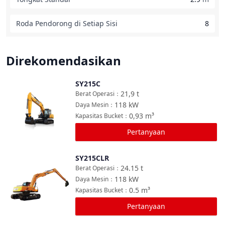
Roda Pendorong di Setiap Sisi
8
Direkomendasikan
SY215C
Bandingkan
21,9
t
Berat Operasi
：
118
kW
Daya Mesin
：
0,93
m³
Kapasitas Bucket
：
Pertanyaan
SY215CLR
Bandingkan
24.15
t
Berat Operasi
：
118
kW
Daya Mesin
：
0.5
m³
Kapasitas Bucket
：
Pertanyaan