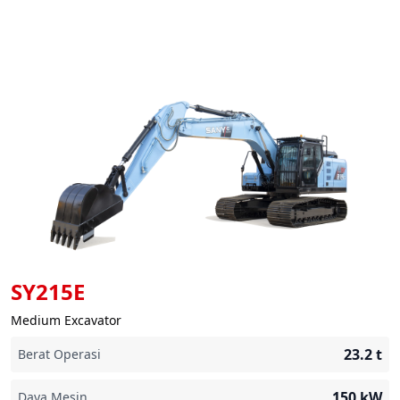
SY215E
Medium Excavator
23.2
t
Berat Operasi
150
kW
Daya Mesin