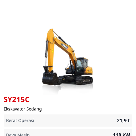
SY215C
Ekskavator Sedang
21,9
t
Berat Operasi
118
kW
Daya Mesin