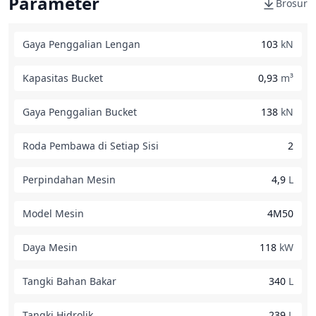
Parameter
Brosur
Gaya Penggalian Lengan
103
kN
Kapasitas Bucket
0,93
m³
Gaya Penggalian Bucket
138
kN
Roda Pembawa di Setiap Sisi
2
Perpindahan Mesin
4,9
L
Model Mesin
4M50
Daya Mesin
118
kW
Tangki Bahan Bakar
340
L
Tangki Hidrolik
239
L