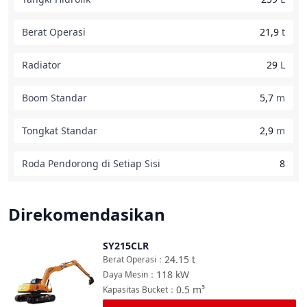
Berat Operasi
21,9
t
Radiator
29
L
Boom Standar
5,7
m
Tongkat Standar
2,9
m
Roda Pendorong di Setiap Sisi
8
Direkomendasikan
SY215CLR
Bandingkan
24.15
t
Berat Operasi
：
118
kW
Daya Mesin
：
0.5
m³
Kapasitas Bucket
：