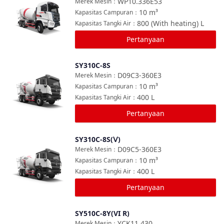
WP10.336E53
Merek Mesin
：
10
m³
Kapasitas Campuran
：
800 (With heating)
L
Kapasitas Tangki Air
：
Pertanyaan
SY310C-8S
Bandingkan
D09C3-360E3
Merek Mesin
：
10
m³
Kapasitas Campuran
：
400
L
Kapasitas Tangki Air
：
Pertanyaan
SY310C-8S(Ⅴ)
Bandingkan
D09C5-360E3
Merek Mesin
：
10
m³
Kapasitas Campuran
：
400
L
Kapasitas Tangki Air
：
Pertanyaan
SY510C-8Y(VI R)
Bandingkan
YCK11 430
Merek Mesin
：