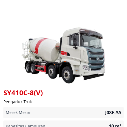
SY410C-8(V)
Pengaduk Truk
J08E-YA
Merek Mesin
10
m³
Kapasitas Campuran