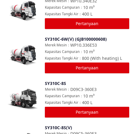
WP10.340E32
Merek Mesin
：
10
m³
Kapasitas Campuran
：
400
L
Kapasitas Tangki Air
：
Pertanyaan
SY310C-6W(Ⅴ) (GJB100000608)
Bandingkan
WP10.336E53
Merek Mesin
：
10
m³
Kapasitas Campuran
：
800 (With heating)
L
Kapasitas Tangki Air
：
Pertanyaan
SY310C-8S
Bandingkan
D09C3-360E3
Merek Mesin
：
10
m³
Kapasitas Campuran
：
400
L
Kapasitas Tangki Air
：
Pertanyaan
SY310C-8S(Ⅴ)
Bandingkan
D09C5-360E3
Merek Mesin
：