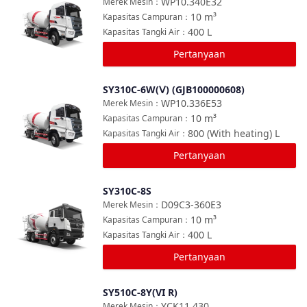
WP10.340E32
Merek Mesin
：
10
m³
Kapasitas Campuran
：
400
L
Kapasitas Tangki Air
：
Pertanyaan
SY310C-6W(Ⅴ) (GJB100000608)
Bandingkan
WP10.336E53
Merek Mesin
：
10
m³
Kapasitas Campuran
：
800 (With heating)
L
Kapasitas Tangki Air
：
Pertanyaan
SY310C-8S
Bandingkan
D09C3-360E3
Merek Mesin
：
10
m³
Kapasitas Campuran
：
400
L
Kapasitas Tangki Air
：
Pertanyaan
SY510C-8Y(VI R)
Bandingkan
YCK11 430
Merek Mesin
：