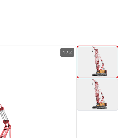
1
/
2