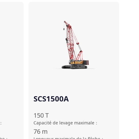
Comparer
Comparer
SCS1500A
150
T
：
Capacité de levage maximale
：
76
m
che
：
Longueur maximale de la flèche
：