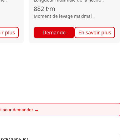
882
t·m
Moment de levage maximal
：
ir plus
Demande
En savoir plus
ici pour demander →