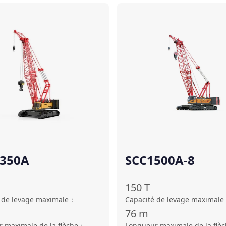
Comparer
350A
SCC1500A-8
150
T
 de levage maximale
：
Capacité de levage maximale
76
m
 maximale de la flèche
：
Longueur maximale de la flè