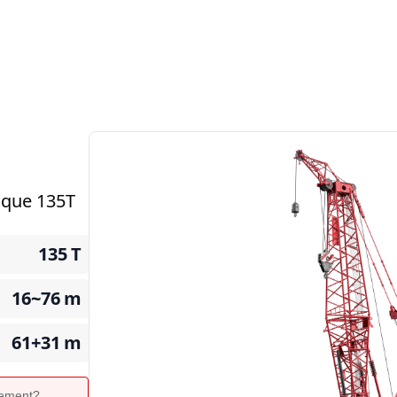
rique 135T
135
T
16~76
m
61+31
m
ipement?