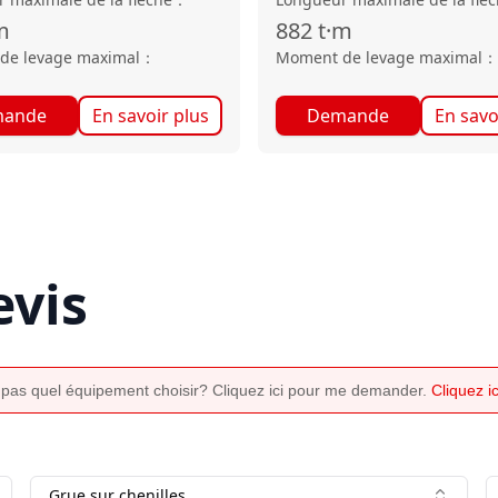
m
882
t·m
de levage maximal
：
Moment de levage maximal
：
ande
En savoir plus
Demande
En savo
vis
 pas quel équipement choisir? Cliquez ici pour me demander.
Cliquez 
Grue sur chenilles