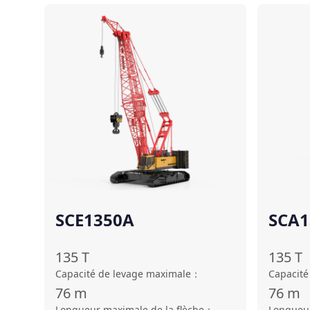
Comparer
SCE1350A
SCA1
135
T
135
T
Capacité de levage maximale
：
Capacité
76
m
76
m
Longueur maximale de la flèche
：
Longueur