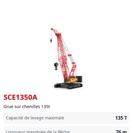
SCE1350A
Grue sur chenilles 135t
135
T
Capacité de levage maximale
76
m
Longueur maximale de la flèche