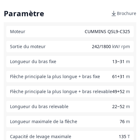
Paramètre
Brochure
Moteur
CUMMINS QSL9-C325
Sortie du moteur
242/1800
kW/ rpm
Longueur du bras fixe
13~31
m
Flèche principale la plus longue + bras fixe
61+31
m
Flèche principale la plus longue + bras relevable
49+52
m
Longueur du bras relevable
22~52
m
Longueur maximale de la flèche
76
m
Capacité de levage maximale
135
T