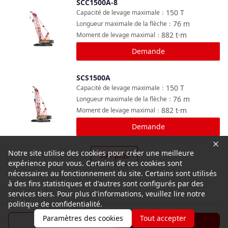
SCC1500A-8
Comparer
150
T
Capacité de levage maximale
：
76
m
Longueur maximale de la flèche
：
882
t·m
Moment de levage maximal
：
Demande
SCS1500A
Comparer
150
T
Capacité de levage maximale
：
76
m
Longueur maximale de la flèche
：
882
t·m
Moment de levage maximal
：
Demande
Notre site utilise des cookies pour créer une meilleure
Voir plus
expérience pour vous. Certains de ces cookies sont
nécessaires au fonctionnement du site. Certains sont utilisés
à des fins statistiques et d'autres sont configurés par des
services tiers. Pour plus d'informations, veuillez lire notre
politique de confidentialité.
Paramètres des cookies
Tout accepter
Brochure
Demande