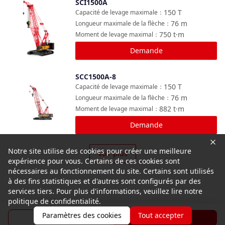
SCI1500A
Comparer
150
T
Capacité de levage maximale
：
76
m
Longueur maximale de la flèche
：
750
t·m
Moment de levage maximal
：
Demande
SCC1500A-8
Comparer
150
T
Capacité de levage maximale
：
76
m
Longueur maximale de la flèche
：
882
t·m
Moment de levage maximal
：
Demande
Notre site utilise des cookies pour créer une meilleure
Voir plus
expérience pour vous. Certains de ces cookies sont
nécessaires au fonctionnement du site. Certains sont utilisés
à des fins statistiques et d'autres sont configurés par des
services tiers. Pour plus d'informations, veuillez lire notre
politique de confidentialité.
Paramètres des cookies
Tout accepter
Brochure
Demande