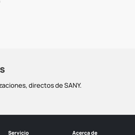
x
s
izaciones, directos de SANY.
Servicio
Acerca de