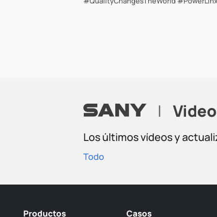
#QualityChangesTheWorld #PowerLin
|
Video
Los últimos vídeos y actual
Todo
Productos
Casos