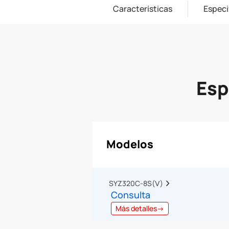
Características
Especi
Esp
Modelos
SYZ320C-8S(Ⅴ)  
Consulta
Más detalles→