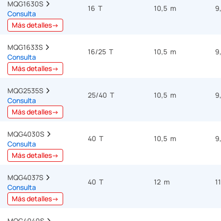
MQG1630S  
16 T
10,5 m
9
Consulta
Más detalles→
MQG1633S  
16/25 T
10,5 m
9
Consulta
Más detalles→
MQG2535S  
25/40 T
10,5 m
9
Consulta
Más detalles→
MQG4030S  
40 T
10,5 m
9
Consulta
Más detalles→
MQG4037S  
40 T
12 m
1
Consulta
Más detalles→
MQG4040S  