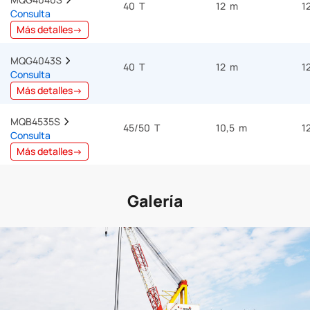
40 T
12 m
1
Consulta
Más detalles→
MQG4043S  
40 T
12 m
1
Consulta
Más detalles→
MQB4535S  
45/50 T
10,5 m
1
Consulta
Más detalles→
Galería