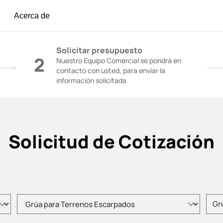
Acerca de
igón | Grúas de Construcción - SANY Group
Solicitar presupuesto
2
Nuestro Equipo Comercial se pondrá en
contacto con usted, para enviar la
información solicitada
Solicitud de Cotización
Elija el tipo de producto
Intro