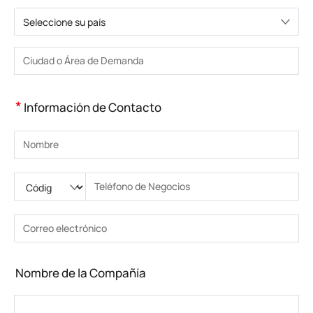
Seleccione su país
Elija un país
Introduzca la ciudad o la zona
*
Información de Contacto
Introduzca su nombre
Ingrese código nacional
Por favor ingrese el código de área
Introduzca el teléfono
Introduzca el número de teléfono correcto(8-15)
Introduzca su dirección de correo electrónico
Introduzca la dirección de correo electrónico correcta
Nombre de la Compañía