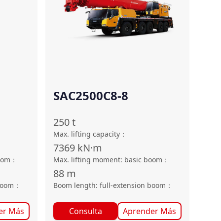
SAC2500C8-8
250
t
Max. lifting capacity
：
7369
kN·m
oom
：
Max. lifting moment: basic boom
：
88
m
boom
：
Boom length: full-extension boom
：
er Más
Consulta
Aprender Más