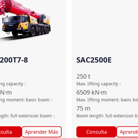
200T7-8
SAC2500E
250
t
ing capacity
：
Max. lifting capacity
：
kN·m
6509
kN·m
ting moment: basic boom
：
Max. lifting moment: basic b
m
75
m
gth: full-extension boom
：
Boom length: full-extension 
sulta
Aprender Más
Consulta
Aprend