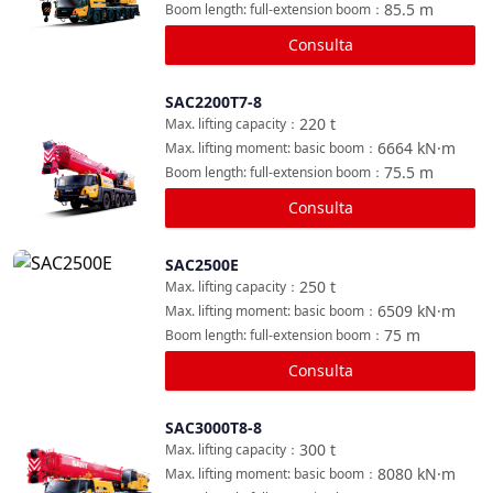
85.5
m
Boom length: full-extension boom
：
Consulta
SAC2200T7-8
Comparar
220
t
Max. lifting capacity
：
6664
kN·m
Max. lifting moment: basic boom
：
75.5
m
Boom length: full-extension boom
：
Consulta
SAC2500E
Comparar
250
t
Max. lifting capacity
：
6509
kN·m
Max. lifting moment: basic boom
：
75
m
Boom length: full-extension boom
：
Consulta
SAC3000T8-8
Comparar
300
t
Max. lifting capacity
：
8080
kN·m
Max. lifting moment: basic boom
：