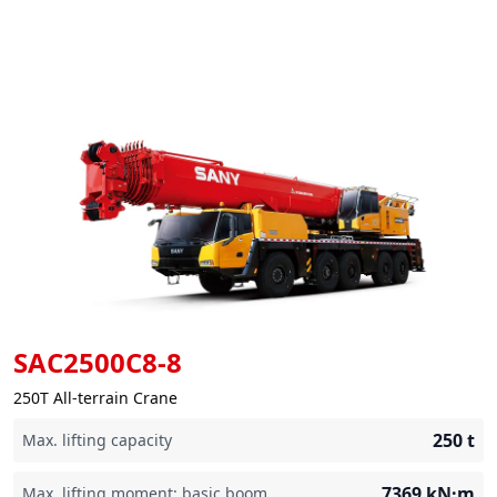
SAC2500C8-8
250T All-terrain Crane
250
t
Max. lifting capacity
7369
kN·m
Max. lifting moment: basic boom