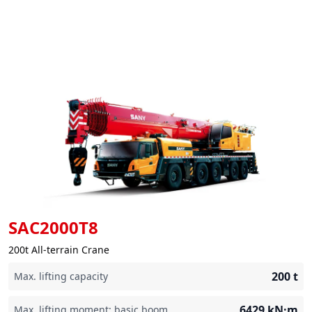
SAC2000T8
200t All-terrain Crane
200
t
Max. lifting capacity
6429
kN·m
Max. lifting moment: basic boom